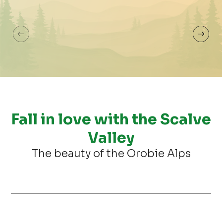
Vilminore di Scalve
Cole
Fall in love with the Scalve
Valley
The beauty of the Orobie Alps